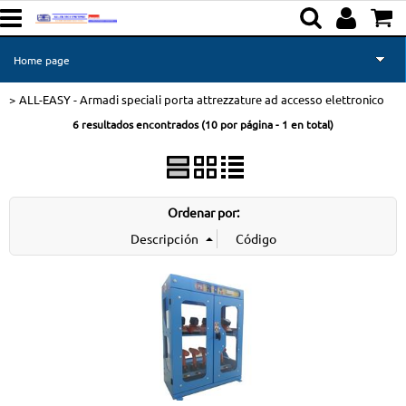
Home page
ALL-EASY - Armadi speciali porta attrezzature ad accesso elettronico
Area web spagnolo
6 resultados encontrados (
10
por página -
1
en total)
Area web 2 spagnolo
Richiesta informazioni
Ordenar por: